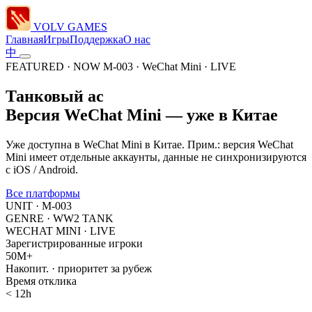
VOLV GAMES
Главная
Игры
Поддержка
О нас
中
FEATURED · NOW
M-003 · WeChat Mini · LIVE
Танковый ас
Версия WeChat Mini — уже в Китае
Уже доступна в WeChat Mini в Китае. Прим.: версия WeChat
Mini имеет отдельные аккаунты, данные не синхронизируются
с iOS / Android.
Все платформы
UNIT · M-003
GENRE · WW2 TANK
WECHAT MINI · LIVE
Зарегистрированные игроки
50M+
Накопит. · приоритет за рубеж
Время отклика
< 12h