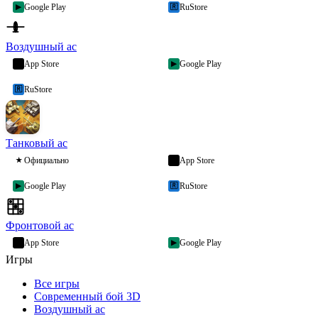
Google Play
RuStore
▶
🇷
Воздушный ас
App Store
Google Play
↓
▶
RuStore
🇷
Танковый ас
Официально
App Store
★
↓
Google Play
RuStore
▶
🇷
Фронтовой ас
App Store
Google Play
↓
▶
Игры
Все игры
Современный бой 3D
Воздушный ас