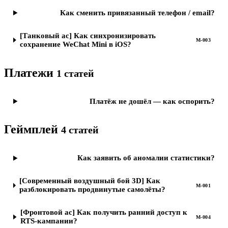
Как сменить привязанный телефон / email?
[Танковый ас] Как синхронизировать
M-003
сохранение WeChat Mini в iOS?
Платежи
1
статей
Платёж не дошёл — как оспорить?
Геймплей
4
статей
Как заявить об аномалии статистики?
[Современный воздушный бой 3D] Как
M-001
разблокировать продвинутые самолёты?
[Фронтовой ас] Как получить ранний доступ к
M-004
RTS-кампании?