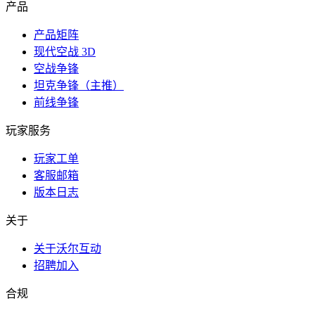
产品
产品矩阵
现代空战 3D
空战争锋
坦克争锋（主推）
前线争锋
玩家服务
玩家工单
客服邮箱
版本日志
关于
关于沃尔互动
招聘加入
合规