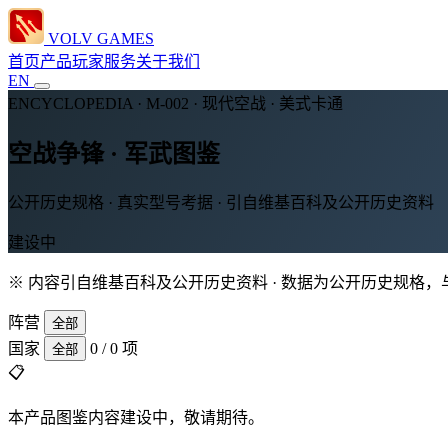
VOLV GAMES
首页
产品
玩家服务
关于我们
EN
ENCYCLOPEDIA · M-002 · 现代空战 · 美式卡通
空战争锋 · 军武图鉴
公开历史规格 · 真实型号考据 · 引自维基百科及公开历史资料
建设中
※ 内容引自维基百科及公开历史资料 · 数据为公开历史规格
阵营
全部
国家
0 / 0 项
全部
📋
本产品图鉴内容建设中，敬请期待。